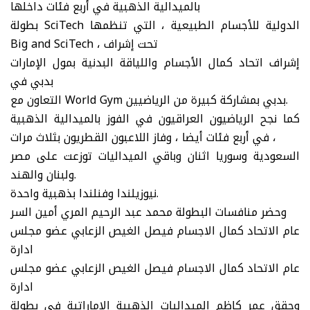
بالميدالية الذهبية في أربع فئات داخلها
بطولة SciTech الدولية للأجسام الطبيعية ، التي تنظمها
Big and SciTech ، تحت إشراف
إشراف اتحاد كمال الأجسام واللياقة البدنية بمول الإمارات
بدبي في
التعاون مع World Gym بدبي بمشاركة كبيرة من الرياضيين.
كما نجح الرياضيون العراقيون في الفوز بالميدالية الذهبية
في أربع فئات أيضا ، وفاز اللاعبون القطريون بثلاث مرات ،
السعودية وسوريا اثنان وباقي الميداليات توزعت على مصر
ولبنان والهند.
نيوزيلندا وفنلندا بذهبية واحدة.
وحضر منافسات البطولة محمد عبد الرحيم المري أمين السر
عام الاتحاد كمال الاجسام فيصل الغيص الزعابي عضو مجلس
ادارة
عام الاتحاد كمال الاجسام فيصل الغيص الزعابي عضو مجلس
ادارة
وحقق عمر كاظم الميداليات الذهبية الإماراتية في بطولة