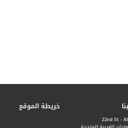
نا
خريطة الموقع
22nd St - A
مارات العربية المتحدة