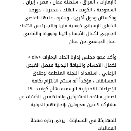
(الإمارات ، العراق ، سلطنة عمان ، مصر ، إيران ،
السعودية ، الكويت ، الهند ، نيجيريا ، جورجيا.
وباكستان ودول أخرى) ، ويشرف عليها القاضي
الدولي الإسباني خوسيه ماريا ونائب رئيس الاتحاد
الجورجي لكمال الأجسام أثينا بولوبوفا والقاضي
عمار الحوسني من عمان.
< div> وأكد عضو مجلس إدارة اتحاد الإمارات
لكمال الأجسام واللياقة البدنية فيصل الغيص
الزعابي ، استعداد اللجنة المنظمة لإطلاق
المسابقات ، مؤكداً أنه سيتم الالتزام بكافة
الإجراءات الاحترازية الرسمية بشأن كوفيد -19.
لضمان سلامة المشاركين والمنظمين. الكشف عن
مشاركة لاعبين معروفين بإنجازاتهم الدولية
للمشاركة في المسابقة ، يرجى زيارة صفحة
الفعاليات